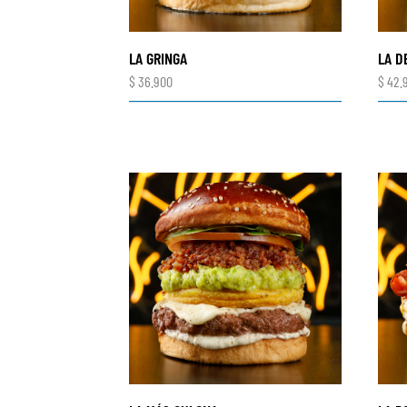
LA GRINGA
LA D
$
36.900
$
42.