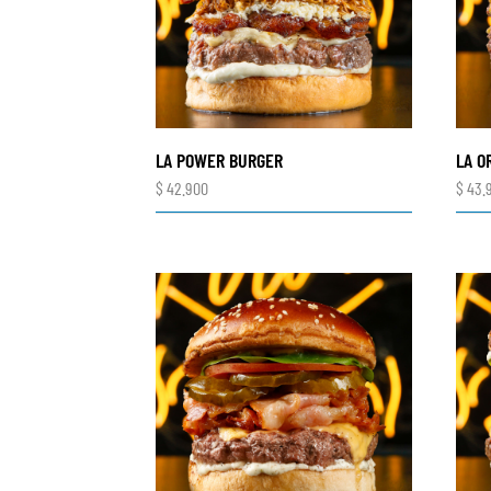
LA POWER BURGER
LA O
$
42.900
$
43.