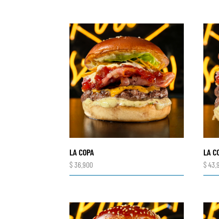
LA COPA
LA C
$
36.900
$
43.