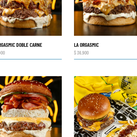
RGASMIC DOBLE CARNE
LA ORGASMIC
900
$
36.900