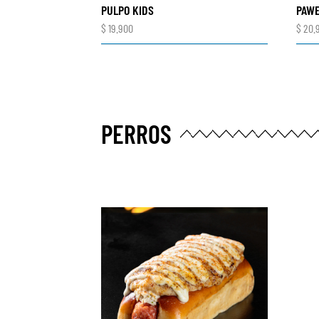
PULPO KIDS
PAWE
$
19.900
$
20.
PERROS