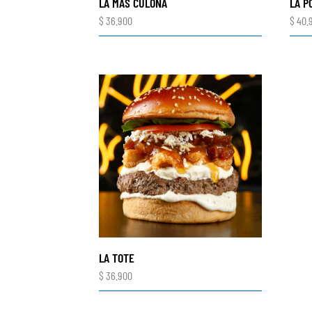
LA MÁS CULONA
LA P
$
36.900
$
40.
LA TOTE
$
36.900