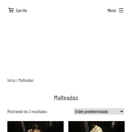
Saltar
ampliado
Carrito
Menú
al
contenido
Inicio
/ Malteadas
Malteadas
Mostrando los 3 resultados