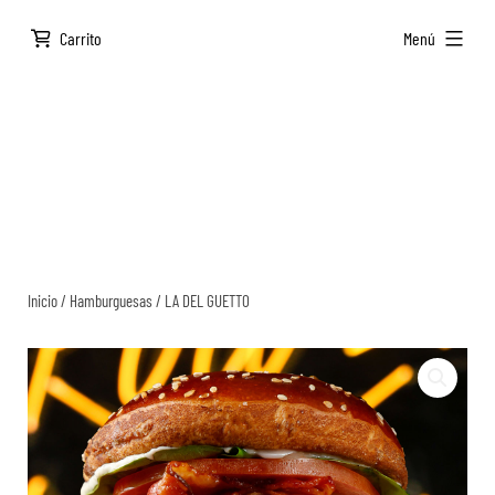
Saltar
ampliado
Carrito
Menú
al
contenido
Inicio
/
Hamburguesas
/ LA DEL GUETTO